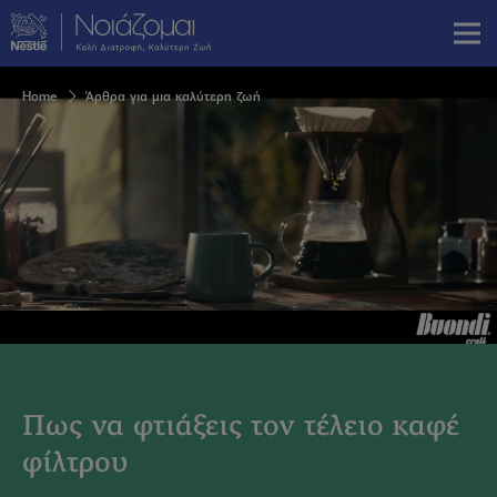
Skip
to
main
content
Breadcrumb
Home
Άρθρα για μια καλύτερη ζωή
Πως να φτιάξεις τον τέλειο καφέ
φίλτρου