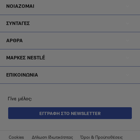
Footer
ΝΟΙΑΖΟΜΑΙ
Menu
Footer
Noiazomai
ΣΥΝΤΑΓΕΣ
Menu
Footer
Diatrofi
ΑΡΘΡΑ
Menu
Footer
Blog
ΜΑΡΚΕΣ NESTLÉ
Menu
Footer
Brands
ΕΠΙΚΟΙΝΩΝΙΑ
Menu
Epikoinonia
Γίνε μέλος:
ΕΓΓΡΑΦΗ ΣΤΟ NEWSLETTER
Footer
Cookies
Δήλωση Ιδιωτικότητας
Όροι & Προϋποθέσεις