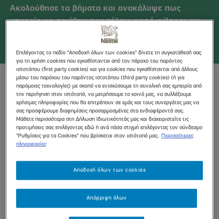
Aκολούθησε τα βήματα και ανακάλυψε πως
μπορείς να φτιάξεις τον τέλειο καφέ φίλτρου με
τον απόλυτο Buondi Craft Φίλτρου.
Επιλέγοντας το πεδίο "Αποδοχή όλων των cookies" δίνετε τη συγκατάθεσή σας
για τη χρήση cookies που εγκαθίστανται από τον πάροχο του παρόντος
ιστοτόπου (first party cookies) και για cookies που εγκαθίστανται από άλλους
μέσω του παρόχου του παρόντος ιστοτόπου (third party cookies) (ή για
Ανακάλυψε πως μπορείς να
παρόμοιες τεχνολογίες) με σκοπό να ενισχύσουμε τη συνολική σας εμπειρία από
φτιάξεις τον τέλειο καφέ
την περιήγηση στον ιστότοπό, να μετρήσουμε το κοινό μας, να συλλέξουμε
χρήσιμες πληροφορίες που θα επιτρέπουν σε εμάς και τους συνεργάτες μας να
φίλτρου!
σας προσφέρουμε διαφημίσεις προσαρμοσμένες στα ενδιαφέροντά σας.
Μάθετε περισσότερα στη Δήλωση Ιδιωτικότητάς μας και διαχειριστείτε τις
προτιμήσεις σας επιλέγοντας εδώ ή ανά πάσα στιγμή επιλέγοντας τον σύνδεσμο
"Ρυθμίσεις για τα Cookies" που βρίσκεται στον ιστότοπό μας.
Περισσότερες
πληροφορίες
Αποδοχή όλων των cookies
Απόρριψη όλων