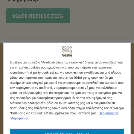
ΜΑΘΕ ΠΕΡΙΣΣΟΤΕΡΑ
Επιλέγοντας το πεδίο "Αποδοχή όλων των cookies" δίνετε τη συγκατάθεσή σας
για τη χρήση cookies που εγκαθίστανται από τον πάροχο του παρόντος
ιστοτόπου (first party cookies) και για cookies που εγκαθίστανται από άλλους
μέσω του παρόχου του παρόντος ιστοτόπου (third party cookies) (ή για
παρόμοιες τεχνολογίες) με σκοπό να ενισχύσουμε τη συνολική σας εμπειρία από
την περιήγηση στον ιστότοπό, να μετρήσουμε το κοινό μας, να συλλέξουμε
χρήσιμες πληροφορίες που θα επιτρέπουν σε εμάς και τους συνεργάτες μας να
σας προσφέρουμε διαφημίσεις προσαρμοσμένες στα ενδιαφέροντά σας.
Μάθετε περισσότερα στη Δήλωση Ιδιωτικότητάς μας και διαχειριστείτε τις
προτιμήσεις σας επιλέγοντας εδώ ή ανά πάσα στιγμή επιλέγοντας τον σύνδεσμο
Το γλυκό του μήνα
"Ρυθμίσεις για τα Cookies" που βρίσκεται στον ιστότοπό μας.
Περισσότερες
πληροφορίες
Χριστουγεννιάτικοι κύβοι