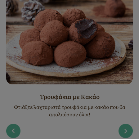
Τρουφάκια με Κακάο
Φτιάξτε λαχταριστά τρουφάκια με κακάο που θα
απολαύσουν όλοι!