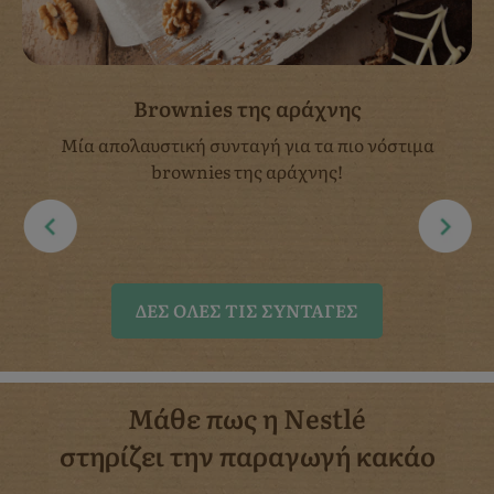
Brownies της αράχνης
Μία απολαυστική συνταγή για τα πιο νόστιμα
brownies της αράχνης!
ΔΈΣ ΌΛΕΣ ΤΙΣ ΣΥΝΤΑΓΈΣ
Μάθε πως η Nestlé
στηρίζει την παραγωγή κακάο