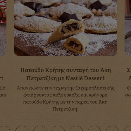
Πατούδο Κρήτης συνταγή του Άκη
Σ
rt
Πετρετζίκη με Nestlé Dessert
tlé
Απογειώστε την τέχνη της ζαχαροπλαστικής
Φ
άκο
φτιάχνοντας πολύ εύκολα και γρήγορα
σο
πατούδο Κρήτης με την παρέα του Άκη
Πετρετζίκη!