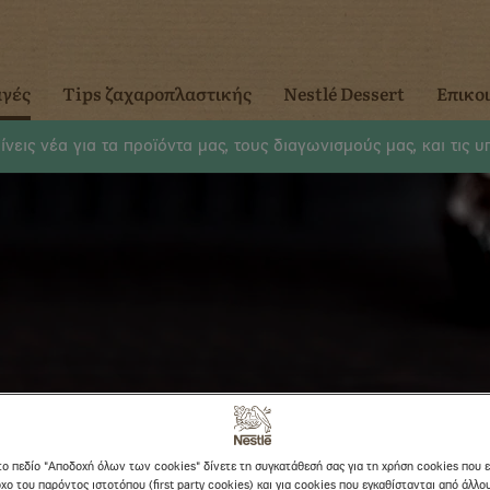
αγές
Tips ζαχαροπλαστικής
Nestlé Dessert
Επικο
νεις νέα για τα προϊόντα μας, τους διαγωνισμούς μας, και τις 
ική;
!
το πεδίο "Αποδοχή όλων των cookies" δίνετε τη συγκατάθεσή σας για τη χρήση cookies που 
χο του παρόντος ιστοτόπου (first party cookies) και για cookies που εγκαθίστανται από άλλ