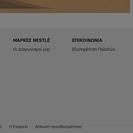
ΜΑΡΚΕΣ NESTLÉ
ΕΠΙΚΟΙΝΩΝΙΑ
Footer
GS
Menu
-
Οι Διαγωνισμοί μας
Εξυπηρέτηση Πελατών
Brands
Footer
Menu
Epikoinonia
ς
Η Εταιρεία
Δήλωση προσβασιμότητας