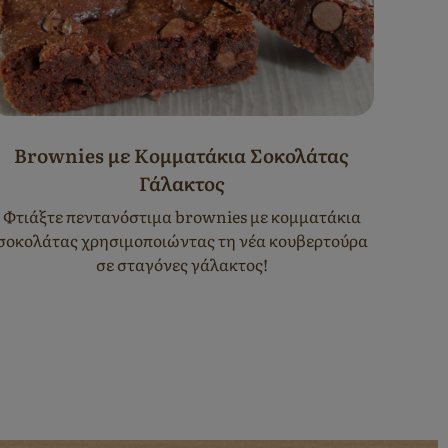
Brownies με Κομματάκια Σοκολάτας
Mi
Γάλακτος
Φτιά
χρησιμ
Φτιάξτε πεντανόστιμα brownies με κομματάκια
σοκολάτας χρησιμοποιώντας τη νέα κουβερτούρα
σε σταγόνες γάλακτος!