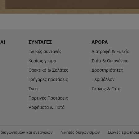
ΑΙ
ΣΥΝΤΑΓΕΣ
ΑΡΘΡΑ
Footer
Footer
Menu
Menu
Γλυκές συνταγές
Διατροφή & Ευεξία
mai
Diatrofi
Blog
Κυρίως γεύμα​
Σπίτι & Οικογένεια
Ορεκτικά & Σαλάτες
Δραστηριότητες
Γρήγορες προτάσεις
Περιβάλλον
Σνακ
Σκύλος & Γάτα
Γιορτινές Προτάσεις
Ροφήματα & Ποτά
 διαγωνισμών και ενεργειών
Νικητές διαγωνισμών
Συχνές ερωτήσει