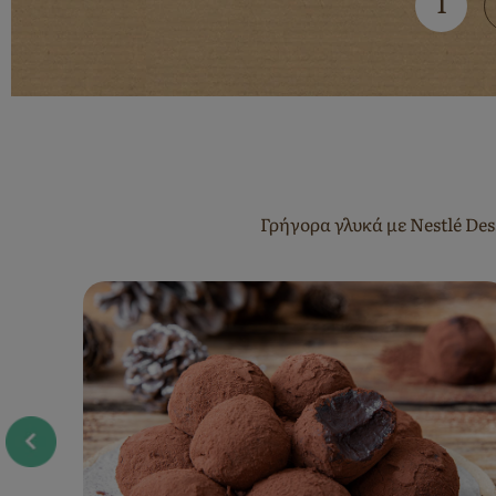
Curr
1
page
Γρήγορα γλυκά με Nestlé Des