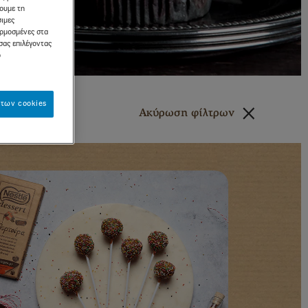
σουμε τη
σιμες
αρμοσμένες στα
σας επιλέγοντας
ό
των cookies
Ακύρωση φίλτρων