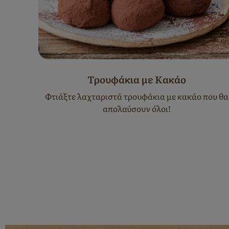
 με
Τρουφάκια με Κακάο
ert
Φτιάξτε λαχταριστά τρουφάκια με κακάο που θα
απολαύσουν όλοι!
τικά
 Nestlé