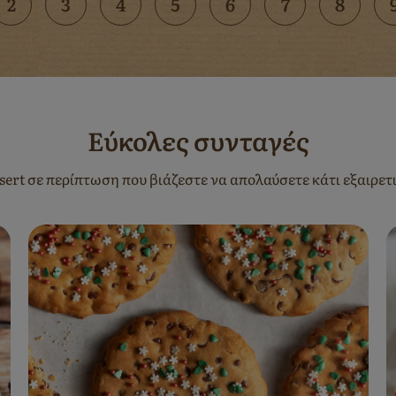
ent
Page
2
Page
3
Page
4
Page
5
Page
6
Page
7
Page
8
Εύκολες συνταγές
sert σε περίπτωση που βιάζεστε να απολαύσετε κάτι εξαιρετ