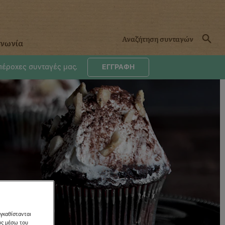
ινωνία
υπέροχες συνταγές μας.
ΕΓΓΡΑΦΗ
εγκαθίστανται
ους μέσω του