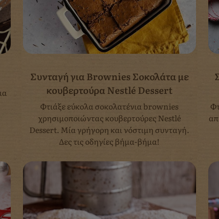
Συνταγή για Brownies Σοκολάτα με
κουβερτούρα Nestlé Dessert
μα
Φτιάξε εύκολα σοκολατένια brownies
Φτ
χρησιμοποιώντας κουβερτούρες Nestlé
απ
Dessert. Μία γρήγορη και νόστιμη συνταγή.
Δες τις οδηγίες βήμα-βήμα!