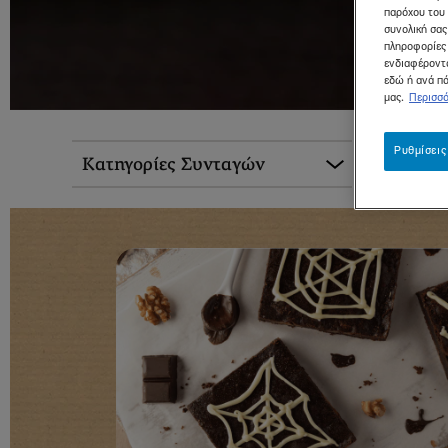
παρόχου του 
συνολική σας
πληροφορίες 
ενδιαφέροντά
εδώ ή ανά πά
μας.
Περισσό
Ρυθμίσεις
Κατηγορίες Συνταγών
Κλασι