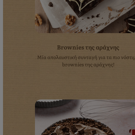
Brownies της αράχνης
Μία απολαυστική συνταγή για τα πιο νόστι
brownies της αράχνης!