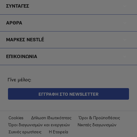
Footer
Noiazomai
ΣΥΝΤΑΓΕΣ
Menu
Footer
Diatrofi
ΑΡΘΡΑ
Menu
Footer
Blog
ΜΑΡΚΕΣ NESTLÉ
Menu
Footer
Brands
ΕΠΙΚΟΙΝΩΝΙΑ
Menu
Epikoinonia
Γίνε μέλος:
ΕΓΓΡΑΦΗ ΣΤΟ NEWSLETTER
Footer
Cookies
Δήλωση Ιδιωτικότητας
Όροι & Προϋποθέσεις
Όροι διαγωνισμών και ενεργειών
Νικητές διαγωνισμών
Submenu
Συχνές ερωτήσεις
Η Εταιρεία