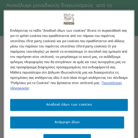
Ανακάλυψε μοναδικούς διαγωνισμούς από το
«Νοιάζομαι» για να κερδίζεις ακόμα περισσότερο!
Επιλέγοντας το πεδίο "Αποδοχή όλων των cookies" δίνετε τη συγκατάθεσή σας
για τη χρήση cookies που εγκαθίστανται από τον πάροχο του παρόντος
ιστοτόπου (first party cookies) και για cookies που εγκαθίστανται από άλλους
μέσω του παρόχου του παρόντος ιστοτόπου (third party cookies) (ή για
Οι Διαγωνισμοί μας
παρόμοιες τεχνολογίες) με σκοπό να ενισχύσουμε τη συνολική σας εμπειρία από
την περιήγηση στον ιστότοπό, να μετρήσουμε το κοινό μας, να συλλέξουμε
χρήσιμες πληροφορίες που θα επιτρέπουν σε εμάς και τους συνεργάτες μας να
σας προσφέρουμε διαφημίσεις προσαρμοσμένες στα ενδιαφέροντά σας.
Μάθετε περισσότερα στη Δήλωση Ιδιωτικότητάς μας και διαχειριστείτε τις
προτιμήσεις σας επιλέγοντας εδώ ή ανά πάσα στιγμή επιλέγοντας τον σύνδεσμο
"Ρυθμίσεις για τα Cookies" που βρίσκεται στον ιστότοπό μας.
Περισσότερες
πληροφορίες
Αποδοχή όλων των cookies
Απόρριψη όλων