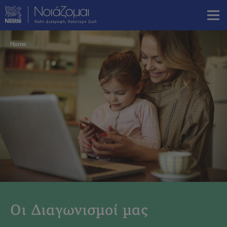
Skip
to
main
content
Breadcrumb
Home
Οι Διαγωνισμοί μας