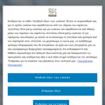
Επιλέγοντας το πεδίο "Αποδοχή όλων των cookies" δίνετε τη συγκατάθεσή σας
για τη χρήση cookies που εγκαθίστανται από τον πάροχο του παρόντος
ιστοτόπου (first party cookies) και για cookies που εγκαθίστανται από άλλους
μέσω του παρόχου του παρόντος ιστοτόπου (third party cookies) (ή για
παρόμοιες τεχνολογίες) με σκοπό να ενισχύσουμε τη συνολική σας εμπειρία από
την περιήγηση στον ιστότοπό, να μετρήσουμε το κοινό μας, να συλλέξουμε
χρήσιμες πληροφορίες που θα επιτρέπουν σε εμάς και τους συνεργάτες μας να
σας προσφέρουμε διαφημίσεις προσαρμοσμένες στα ενδιαφέροντά σας.
Μάθετε περισσότερα στη Δήλωση Ιδιωτικότητάς μας και διαχειριστείτε τις
προτιμήσεις σας επιλέγοντας εδώ ή ανά πάσα στιγμή επιλέγοντας τον σύνδεσμο
"Ρυθμίσεις για τα Cookies" που βρίσκεται στον ιστότοπό μας.
Περισσότερες
πληροφορίες
Αποδοχή όλων των cookies
Απόρριψη όλων
Ρυθμίσεις για τα Cookies