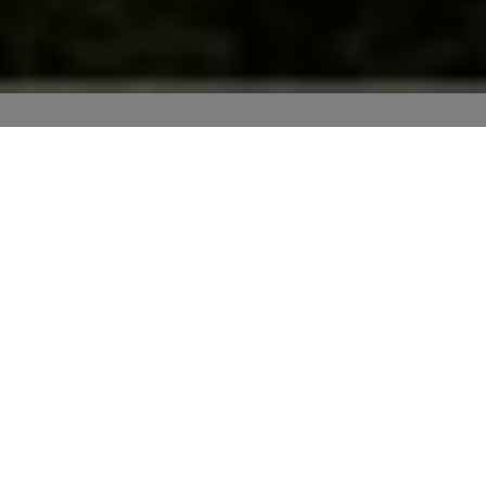
ΓΝΏΡΙΣΕ ΚΑΛΎΤΕΡΑ ΤΟ ΚΟΡΠΗ ΜΑΣ
Από τα φημισμένα Ακαρνανικά
Βουνά, τον πλούσιο τόπο σε
υδάτινους πόρους, το
Φυσικό
Μεταλλικό Νερό ΚΟΡΠΗ
έρχεται
από τη φύση και φροντίζει γι’ αυτή.
Η ποιότητα και η ασφάλεια
αποτελούν βασικές προτεραιότητές