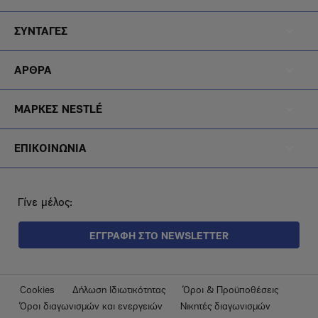
Menu
Footer
Noiazomai
ΣΥΝΤΑΓΕΣ
Menu
Footer
Diatrofi
ΑΡΘΡΑ
Menu
Footer
Blog
ΜΑΡΚΕΣ NESTLÉ
Menu
Footer
Brands
ΕΠΙΚΟΙΝΩΝΙΑ
Menu
Epikoinonia
Γίνε μέλος:
ΕΓΓΡΑΦΗ ΣΤΟ NEWSLETTER
Footer
Cookies
Δήλωση Ιδιωτικότητας
Όροι & Προϋποθέσεις
Όροι διαγωνισμών και ενεργειών
Νικητές διαγωνισμών
Submenu