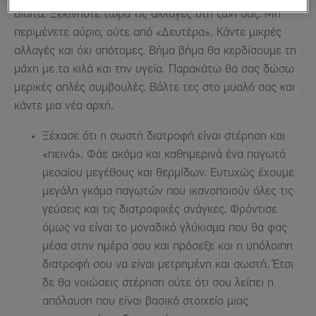
δίαιτα. Ξεκινήστε τώρα τις αλλαγές στη ζωή σας. Μη
περιμένετε αύριο, ούτε από «Δευτέρα». Κάντε μικρές
αλλαγές και όχι απότομες. Βήμα βήμα θα κερδίσουμε τη
μάχη με τα κιλά και την υγεία. Παρακάτω θα σας δώσω
μερικές απλές συμβουλές. Βάλτε τες στο μυαλό σας και
κάντε μια νέα αρχή.
Ξέχασε ότι η σωστή διατροφή είναι στέρηση και
«πεινά». Φάε ακόμα και καθημερινά ένα παγωτό
μεσαίου μεγέθους και θερμίδων. Ευτυχώς έχουμε
μεγάλη γκάμα παγωτών που ικανοποιούν όλες τις
γεύσεις και τις διατροφικές ανάγκες. Φρόντισε
όμως να είναι το μοναδικό γλύκισμα που θα φας
μέσα στην ημέρα σου και πρόσεξε και η υπόλοιπη
διατροφή σου να είναι μετρημένη και σωστή. Έτσι
δε θα νοιώσεις στέρηση ούτε ότι σου λείπει η
απόλαυση που είναι βασικό στοιχείο μιας