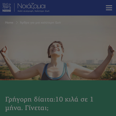
Skip
to
main
content
Breadcrumb
Home
Άρθρα για μια καλύτερη ζωή
Γρήγορη δίαιτα:10 κιλά σε 1
μήνα. Γίνεται;