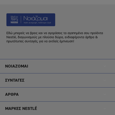
Εδώ μπορείς να βρεις και να αγοράσεις τα αγαπημένα σου προϊόντα
Nestlé, διαγωνισμούς με πλούσια δώρα, ενδιαφέροντα άρθρα &
πρωτότυπες συνταγές, για να αντλείς έμπνευση!
Footer
ΝΟΙΑΖΟΜΑΙ
Menu
Footer
Noiazomai
ΣΥΝΤΑΓΕΣ
Menu
Footer
Diatrofi
ΑΡΘΡΑ
Menu
Footer
Blog
ΜΑΡΚΕΣ NESTLÉ
Menu