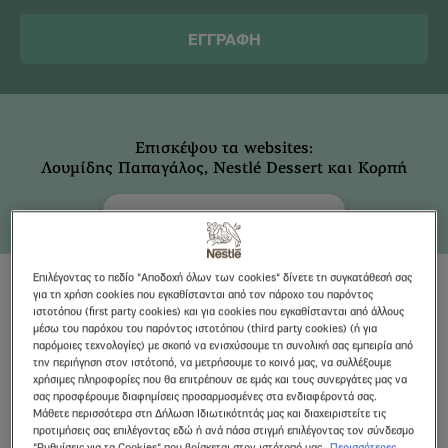
ΕΓΓΡΑΦΗ
Επισκέψου τα websites:
Λουμίδης Παπαγάλος, Nestlé Dessert και Κορπή
Επιλέγοντας το πεδίο "Αποδοχή όλων των cookies" δίνετε τη συγκατάθεσή σας
για τη χρήση cookies που εγκαθίστανται από τον πάροχο του παρόντος
ιστοτόπου (first party cookies) και για cookies που εγκαθίστανται από άλλους
μέσω του παρόχου του παρόντος ιστοτόπου (third party cookies) (ή για
παρόμοιες τεχνολογίες) με σκοπό να ενισχύσουμε τη συνολική σας εμπειρία από
την περιήγηση στον ιστότοπό, να μετρήσουμε το κοινό μας, να συλλέξουμε
χρήσιμες πληροφορίες που θα επιτρέπουν σε εμάς και τους συνεργάτες μας να
σας προσφέρουμε διαφημίσεις προσαρμοσμένες στα ενδιαφέροντά σας.
Μάθετε περισσότερα στη Δήλωση Ιδιωτικότητάς μας και διαχειριστείτε τις
προτιμήσεις σας επιλέγοντας εδώ ή ανά πάσα στιγμή επιλέγοντας τον σύνδεσμο