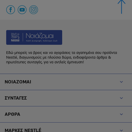
Εδώ μπορείς να βρεις και να αγοράσεις τα αγαπημένα σου προϊόντα
Nestlé, διαγωνισμούς με πλούσια δώρα, ενδιαφέροντα άρθρα &
πρωτότυπες συνταγές, για να αντλείς έμπνευση!
Footer Menu Noiazomai
ΝΟΙΑΖΟΜΑΙ
Footer Menu Diatrofi
ΣΥΝΤΑΓΕΣ
Footer Menu Blog
ΑΡΘΡΑ
Footer Menu Brands
ΜΑΡΚΕΣ NESTLÉ