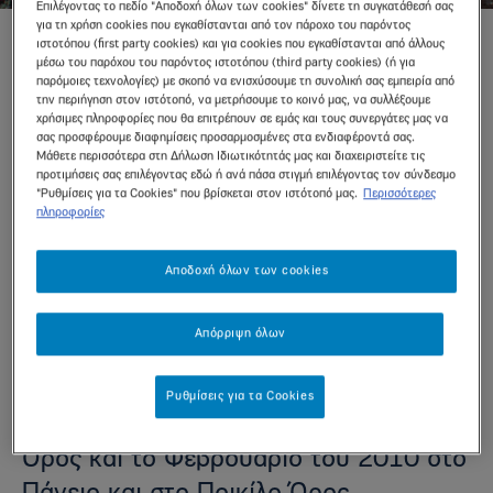
Επιλέγοντας το πεδίο "Αποδοχή όλων των cookies" δίνετε τη συγκατάθεσή σας
για τη χρήση cookies που εγκαθίστανται από τον πάροχο του παρόντος
ιστοτόπου (first party cookies) και για cookies που εγκαθίστανται από άλλους
Δράσεις Δεντροφύτευσης για το
μέσω του παρόχου του παρόντος ιστοτόπου (third party cookies) (ή για
Περιβάλλον
παρόμοιες τεχνολογίες) με σκοπό να ενισχύσουμε τη συνολική σας εμπειρία από
την περιήγηση στον ιστότοπό, να μετρήσουμε το κοινό μας, να συλλέξουμε
χρήσιμες πληροφορίες που θα επιτρέπουν σε εμάς και τους συνεργάτες μας να
ΣΥΜΜΕΤΟΧΗ ΣΕ
σας προσφέρουμε διαφημίσεις προσαρμοσμένες στα ενδιαφέροντά σας.
ΔΕΝΤΡΟΦΥΤΕΥΣΕΙΣ
Μάθετε περισσότερα στη Δήλωση Ιδιωτικότητάς μας και διαχειριστείτε τις
προτιμήσεις σας επιλέγοντας εδώ ή ανά πάσα στιγμή επιλέγοντας τον σύνδεσμο
"Ρυθμίσεις για τα Cookies" που βρίσκεται στον ιστότοπό μας.
Περισσότερες
πληροφορίες
Το Φυσικό Μεταλλικό
Νερό
Κορπή
επιβεβαίωσε την
Αποδοχή όλων των cookies
έμπρακτη συνεισφορά του προς το
Περιβάλλον υποστηρίζοντας δυο από
Απόρριψη όλων
τις μεγαλύτερες δενδροφυτεύσεις που
έχουν πραγματοποιηθεί στη χώρα μας:
Ρυθμίσεις για τα Cookies
το Δεκέμβριο του 2009 στο Πεντελικό
Όρος και το Φεβρουάριο του 2010 στο