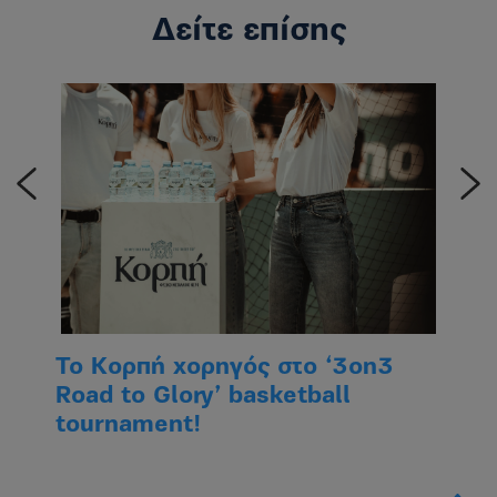
Δείτε επίσης
να
Το Κορπή χορηγός στο ‘3on3
Πιστ
ύμε
Road to Glory’ basketball
από 
tournament!