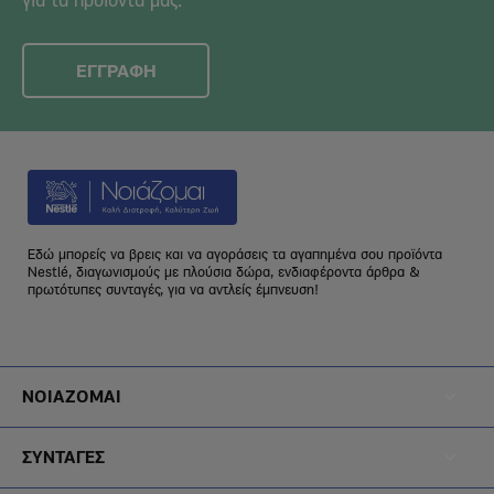
για τα προϊόντα μας.
ΕΓΓΡΑΦΗ
Εδώ μπορείς να βρεις και να αγοράσεις τα αγαπημένα σου προϊόντα
Nestlé, διαγωνισμούς με πλούσια δώρα, ενδιαφέροντα άρθρα &
πρωτότυπες συνταγές, για να αντλείς έμπνευση!
Footer
ΝΟΙΑΖΟΜΑΙ
Menu
Footer
Noiazomai
ΣΥΝΤΑΓΕΣ
Menu