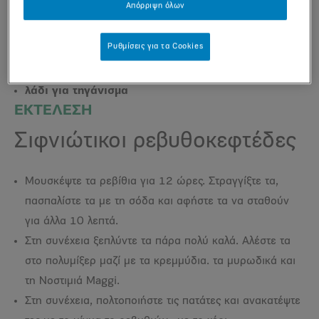
Απόρριψη όλων
1 κουταλάκι του γλυκού μαντζουράνα
3 κ.τ.γ. Νοστιμιά Maggi
Ρυθμίσεις για τα Cookies
φρεσκοτριμμένο πιπέρι
αλεύρι
λάδι για τηγάνισμα
ΕΚΤΕΛΕΣΗ
Σιφνιώτικοι ρεβυθοκεφτέδες
Μουσκέψτε τα ρεβίθια για 12 ώρες. Στραγγίξτε τα,
πασπαλίστε τα με τη σόδα και αφήστε τα να σταθούν
για άλλα 10 λεπτά.
Στη συνέχεια ξεπλύντε τα πάρα πολύ καλά. Αλέστε τα
στο πολυμίξερ μαζί με τα κρεμμύδια. τα μυρωδικά και
τη Νοστιμιά Maggi.
Στη συνέχεια, πολτοποιήστε τις πατάτες και ανακατέψτε