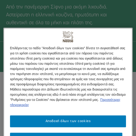
Από την πανέμορφη Σίφνο μια ακόμη λιχουδιά.
Αστείρευτη η ελληνική κουζίνα, πρωτότυπη και
αυθεντική σε όλα τα μήκη και πλάτη της.
Επιλέγοντας το πεδίο "Αποδοχή όλων των cookies" δίνετε τη συγκατάθεσή σας
για τη χρήση cookies που εγκαθίστανται από τον πάροχο του παρόντος
ιστοτόπου (first party cookies) και για cookies που εγκαθίστανται από άλλους
10 λεπτά
Μέτρια
10 ΜΕΡΙΔΕΣ
-
μέσω του παρόχου του παρόντος ιστοτόπου (third party cookies) (ή για
παρόμοιες τεχνολογίες) με σκοπό να ενισχύσουμε τη συνολική σας εμπειρία από
την περιήγηση στον ιστότοπό, να μετρήσουμε το κοινό μας, να συλλέξουμε
χρήσιμες πληροφορίες που θα επιτρέπουν σε εμάς και τους συνεργάτες μας να
ΥΛΙΚΑ
σας προσφέρουμε διαφημίσεις προσαρμοσμένες στα ενδιαφέροντά σας.
Μάθετε περισσότερα στη Δήλωση Ιδιωτικότητάς μας και διαχειριστείτε τις
προτιμήσεις σας επιλέγοντας εδώ ή ανά πάσα στιγμή επιλέγοντας τον σύνδεσμο
½ κιλό ρεβύθια
"Ρυθμίσεις για τα Cookies" που βρίσκεται στον ιστότοπό μας.
Περισσότερες
πληροφορίες
1 κουταλάκι σόδα
2 μέτριες πατάτες βρασμένες
Αποδοχή όλων των cookies
2 μέτρια κρεμμύδια ψιλοκομμένα
2 κουταλιές φρέσκο δυόσμο ψιλοκομμένο