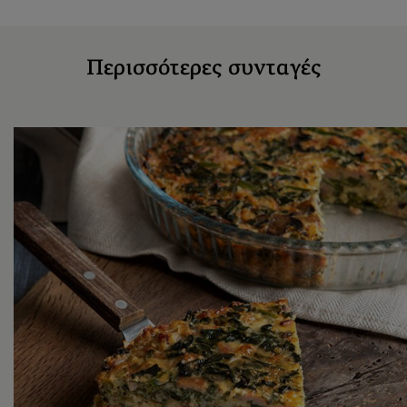
Περισσότερες συνταγές​
Χαμηλές θερμίδες
Εντυπωσιακό Κις
λορέν με σπανάκι