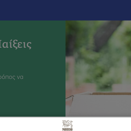
τά
Κορπ
αίξεις
τρόπος να