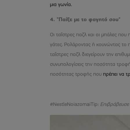
μια γωνία.
4. "Παίξε με το φαγητό σου"
Οι ταΐστρες παζλ και οι μπάλες που
γάτες. Ρολάροντας ή κουνώντας το π
ταΐστρες παζλ διεγείρουν την επιθυμ
συνυπολογίσεις την ποσότητα τροφής
ποσότητας τροφής που
πρέπει να τ
#NestleNoiazomaiΤip:
Επιβράβευσε 