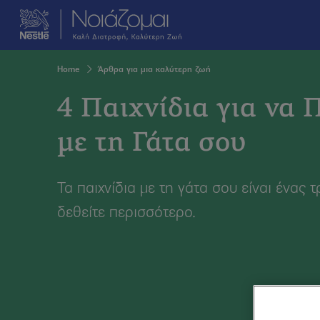
Skip
Ροφήματα & Πο
to
main
content
Breadcrumb
Home
Άρθρα για μια καλύτερη ζωή
4 Παιχνίδια για να Π
με τη Γάτα σου
Τα παιχνίδια με τη γάτα σου είναι ένας 
δεθείτε περισσότερο.