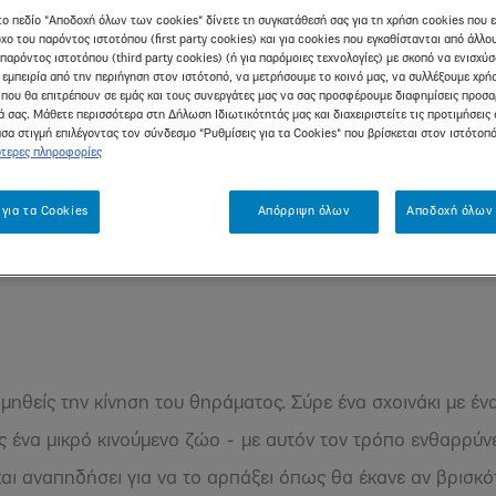
το πεδίο "Αποδοχή όλων των cookies" δίνετε τη συγκατάθεσή σας για τη χρήση cookies που 
χο του παρόντος ιστοτόπου (first party cookies) και για cookies που εγκαθίστανται από άλλ
παρόντος ιστοτόπου (third party cookies) (ή για παρόμοιες τεχνολογίες) με σκοπό να ενισχύ
 εμπειρία από την περιήγηση στον ιστότοπό, να μετρήσουμε το κοινό μας, να συλλέξουμε χρή
η γάτα σου είναι ένας τρόπος 
που θα επιτρέπουν σε εμάς και τους συνεργάτες μας να σας προσφέρουμε διαφημίσεις προσ
 σας. Μάθετε περισσότερα στη Δήλωση Ιδιωτικότητάς μας και διαχειριστείτε τις προτιμήσεις 
σα στιγμή επιλέγοντας τον σύνδεσμο "Ρυθμίσεις για τα Cookies" που βρίσκεται στον ιστότοπ
τερες πληροφορίες
ου είναι ένας απλός και διασκεδαστικός τρόπος να εμπλουτίσ
 για τα Cookies
Απόρριψη όλων
Αποδοχή όλων 
σμό που μοιράζεστε. Δες μερικά παιχνίδια που σου προτείνο
ιμηθείς την κίνηση του θηράματος. Σύρε ένα σχοινάκι με έν
 ένα μικρό κινούμενο ζώο - με αυτόν τον τρόπο ενθαρρύν
και αναπηδήσει για να το αρπάξει όπως θα έκανε αν βρισκό