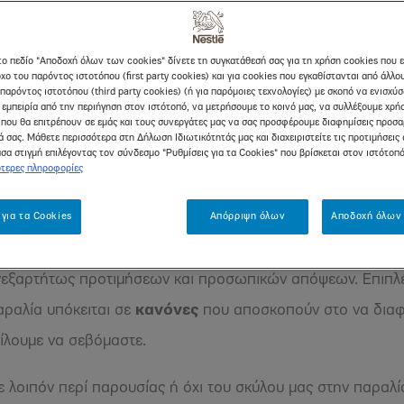
το πεδίο "Αποδοχή όλων των cookies" δίνετε τη συγκατάθεσή σας για τη χρήση cookies που 
σσα: πότε να τον πάρουμε μα
χο του παρόντος ιστοτόπου (first party cookies) και για cookies που εγκαθίστανται από άλλ
παρόντος ιστοτόπου (third party cookies) (ή για παρόμοιες τεχνολογίες) με σκοπό να ενισχύ
 εμπειρία από την περιήγηση στον ιστότοπό, να μετρήσουμε το κοινό μας, να συλλέξουμε χρή
που θα επιτρέπουν σε εμάς και τους συνεργάτες μας να σας προσφέρουμε διαφημίσεις προσ
 σας. Μάθετε περισσότερα στη Δήλωση Ιδιωτικότητάς μας και διαχειριστείτε τις προτιμήσεις 
σα στιγμή επιλέγοντας τον σύνδεσμο "Ρυθμίσεις για τα Cookies" που βρίσκεται στον ιστότοπ
 «
debates
» στις παρέες με ζωόφιλους:
Μπορεί ο σκύλος 
τερες πληροφορίες
αι εκείνοι που διαφωνούν, όμως πολλοί περισσότεροι είναι 
, εφόσον τηρούνται οι γενικοί κανόνες υγιεινής και οι εμβο
 για τα Cookies
Απόρριψη όλων
Αποδοχή όλων 
 όμως ένα γενικό πλαίσιο, που ορίζεται από την
πολιτεία
νεξαρτήτως προτιμήσεων και προσωπικών απόψεων. Επιπλέο
αραλία υπόκειται σε
κανόνες
που αποσκοπούν στο να διαφυλ
ίλουμε να σεβόμαστε.
οιπόν περί παρουσίας ή όχι του σκύλου μας στην παραλία