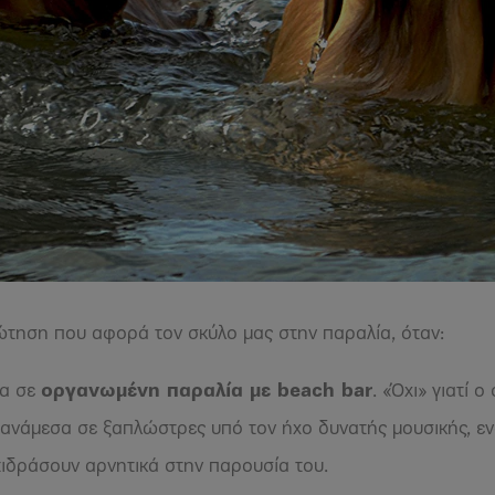
τηση που αφορά τον σκύλο μας στην παραλία, όταν:
έα σε
οργανωμένη παραλία με
beach
bar
. «Όχι» γιατί 
 ανάμεσα σε ξαπλώστρες υπό τον ήχο δυνατής μουσικής, εν
τιδράσουν αρνητικά στην παρουσία του.