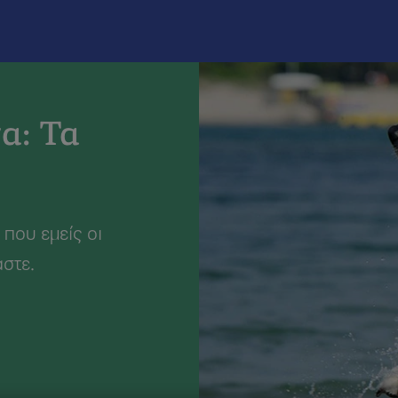
τά
Κορπ
α: Τα
 που εμείς οι
στε.