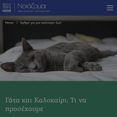
Skip
to
main
content
Breadcrumb
Home
Άρθρα για μια καλύτερη ζωή
Γάτα και Καλοκαίρι: Τι να
προσέχουμε