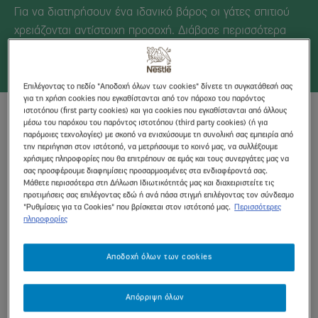
Για να διατηρήσουν ένα ιδανικό βάρος οι γάτες σπιτιού
χρειάζονται αντίστοιχη προσοχή. Διάβασε περισσότερα
για τη διατροφή της γάτας που ζει στο σπίτι
Επιλέγοντας το πεδίο "Αποδοχή όλων των cookies" δίνετε τη συγκατάθεσή σας
για τη χρήση cookies που εγκαθίστανται από τον πάροχο του παρόντος
ιστοτόπου (first party cookies) και για cookies που εγκαθίστανται από άλλους
Διατροφή για γάτα που ζει
μέσω του παρόχου του παρόντος ιστοτόπου (third party cookies) (ή για
στο σπίτι
παρόμοιες τεχνολογίες) με σκοπό να ενισχύσουμε τη συνολική σας εμπειρία από
την περιήγηση στον ιστότοπό, να μετρήσουμε το κοινό μας, να συλλέξουμε
χρήσιμες πληροφορίες που θα επιτρέπουν σε εμάς και τους συνεργάτες μας να
Η προτροπή για παιχνίδια και άσκηση, καθώς και η
σας προσφέρουμε διαφημίσεις προσαρμοσμένες στα ενδιαφέροντά σας.
Μάθετε περισσότερα στη Δήλωση Ιδιωτικότητάς μας και διαχειριστείτε τις
διατροφή τους με μία ειδικά σχεδιασμένη δίαιτα για
προτιμήσεις σας επιλέγοντας εδώ ή ανά πάσα στιγμή επιλέγοντας τον σύνδεσμο
γάτες που ζουν μόνο μέσα στο σπίτι, θα τις βοηθήσει να
"Ρυθμίσεις για τα Cookies" που βρίσκεται στον ιστότοπό μας.
Περισσότερες
πληροφορίες
διατηρήσουν το ιδανικό τους βάρος. Οι δίαιτες αυτές
περιέχουν υψηλά ποσοστά πρωτεϊνών, χαμηλά λίπη και
Αποδοχή όλων των cookies
συγκεκριμένα θρεπτικά συστατικά, ώστε να βοηθούν τις
γάτες του σπιτιού να διατηρούν την καλή σωματική τους
Απόρριψη όλων
κατάσταση.