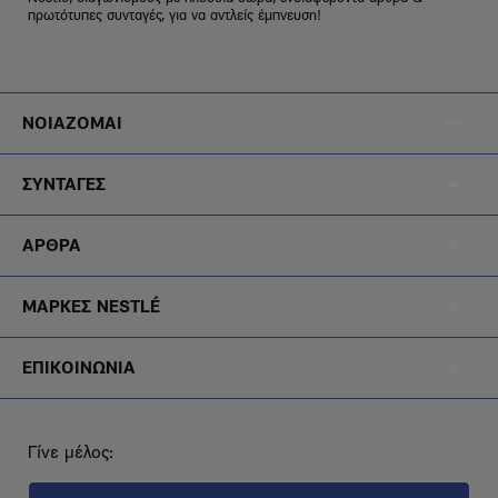
πρωτότυπες συνταγές, για να αντλείς έμπνευση!
Footer
ΝΟΙΑΖΟΜΑΙ
Menu
Footer
Noiazomai
ΣΥΝΤΑΓΕΣ
Menu
Footer
Diatrofi
ΑΡΘΡΑ
Menu
Footer
Blog
ΜΑΡΚΕΣ NESTLÉ
Menu
Footer
Brands
ΕΠΙΚΟΙΝΩΝΙΑ
Menu
Epikoinonia
Γίνε μέλος: