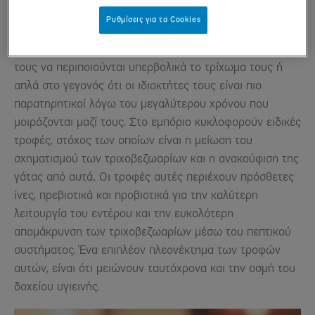
Έχει παρατηρηθεί ότι, οι γάτες που ζουν αποκλειστικά
Ρυθμίσεις για τα Cookies
μέσα στο σπίτι υποφέρουν περισσότερο από
τριχοβεζωάρια. Αυτό πιθανώς να οφείλεται στην τάση
τους να περιποιούνται υπερβολικά το τρίχωμα τους ή
απλά στο γεγονός ότι οι ιδιοκτήτες τους είναι πιο
παρατηρητικοί λόγω του μεγαλύτερου χρόνου που
μοιράζονται μαζί τους. Στο εμπόριο κυκλοφορούν ειδικές
τροφές, στόχος των οποίων είναι η μείωση του
σχηματισμού των τριχοβεζωαρίων και η ανακούφιση της
γάτας από αυτά. Οι τροφές αυτές περιέχουν πρόσθετες
ίνες, πρεβιοτικά και προβιοτικά για την καλύτερη
λειτουργία του εντέρου και την ευκολότερη
απομάκρυνση των τριχοβεζωαρίων μέσω του πεπτικού
συστήματος. Ένα επιπλέον πλεονέκτημα των τροφών
αυτών, είναι ότι μειώνουν ταυτόχρονα και την οσμή του
δοχείου υγιεινής.