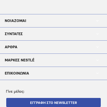
Footer
ΝΟΙΑΖΟΜΑΙ
Menu
Footer
Noiazomai
ΣΥΝΤΑΓΕΣ
Menu
Footer
Diatrofi
ΑΡΘΡΑ
Menu
Footer
Blog
ΜΑΡΚΕΣ NESTLÉ
Menu
Footer
Brands
ΕΠΙΚΟΙΝΩΝΙΑ
Menu
Epikoinonia
Γίνε μέλος:
ΕΓΓΡΑΦΗ ΣΤΟ NEWSLETTER