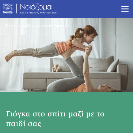
Skip
to
main
content
Breadcrumb
Home
Άρθρα για μια καλύτερη ζωή
Γιόγκα στο σπίτι μαζί με το
παιδί σας