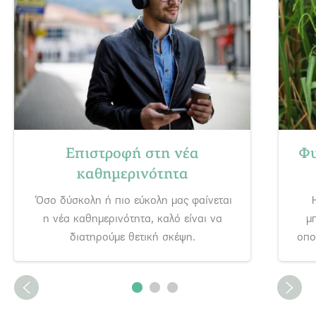
Επιστροφή στη νέα
Φυ
καθημερινότητα
Όσο δύσκολη ή πιο εύκολη μας φαίνεται
η νέα καθημερινότητα, καλό είναι να
μ
διατηρούμε θετική σκέψη.
οπο