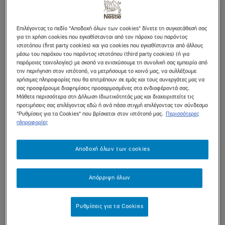
Ενισχύουμε τα νοσοκομεία της χώρας
Επιλέγοντας το πεδίο "Αποδοχή όλων των cookies" δίνετε τη συγκατάθεσή σας
για τη χρήση cookies που εγκαθίστανται από τον πάροχο του παρόντος
ΓΝΠΑ «Η Αγία Σοφία»
ιστοτόπου (first party cookies) και για cookies που εγκαθίστανται από άλλους
μέσω του παρόχου του παρόντος ιστοτόπου (third party cookies) (ή για
παρόμοιες τεχνολογίες) με σκοπό να ενισχύσουμε τη συνολική σας εμπειρία από
Η Nestlé Ελλάς
προχώρησε στη δωρεά 6 Μονάδων
την περιήγηση στον ιστότοπό, να μετρήσουμε το κοινό μας, να συλλέξουμε
Εντατικής Θεραπείας στο μοναδικό δημόσιο
χρήσιμες πληροφορίες που θα επιτρέπουν σε εμάς και τους συνεργάτες μας να
σας προσφέρουμε διαφημίσεις προσαρμοσμένες στα ενδιαφέροντά σας.
Παιδοκαρδιοχειρουργικό Κέντρο του Νοσοκομείου
Μάθετε περισσότερα στη Δήλωση Ιδιωτικότητάς μας και διαχειριστείτε τις
Παίδων «Αγία Σοφία». Με τη δωρεά αυτή θα
προτιμήσεις σας επιλέγοντας εδώ ή ανά πάσα στιγμή επιλέγοντας τον σύνδεσμο
"Ρυθμίσεις για τα Cookies" που βρίσκεται στον ιστότοπό μας.
Περισσότερες
δημιουργηθούν 3 νέες παιδιατρικές Μονάδες Εντατικής
πληροφορίες
Θεραπείας (ΜΕΘ) και θα αναβαθμιστούν πλήρως άλλες
3 υπάρχουσες, αφήνοντας μια μόνιμη παρακαταθήκη για
Αποδοχή όλων των cookies
το νοσοκομείο και για την ιατρική περίθαλψη των
παιδιών, που αποτελούν το μέλλον και την πηγή
Απόρριψη όλων
αισιοδοξίας μας.
Πανεπιστημιακό Γενικό Νοσοκομείο Θεσσαλονίκης
Ρυθμίσεις για τα Cookies
ΑΧΕΠΑ