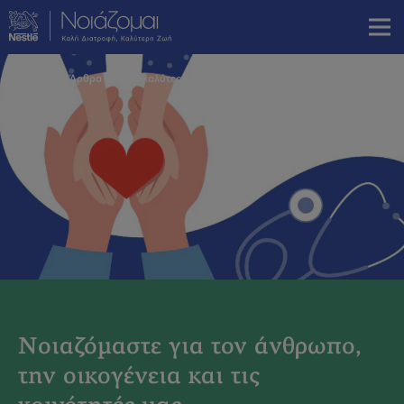
Skip
to
main
content
Breadcrumb
Home
Άρθρα για μια καλύτερη ζωή
Νοιαζόμαστε για τον άνθρωπο,
την οικογένεια και τις