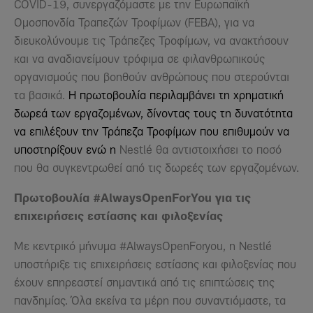
COVID-19, συνεργαζόμαστε με την Ευρωπαϊκή
Ομοσπονδία Τραπεζών Τροφίμων (FEBA), για να
διευκολύνουμε τις Τράπεζες Τροφίμων, να ανακτήσουν
και να αναδιανείμουν τρόφιμα σε φιλανθρωπικούς
οργανισμούς που βοηθούν ανθρώπους που στερούνται
τα βασικά.
Η πρωτοβουλία περιλαμβάνει τη χρηματική
δωρεά των εργαζομένων, δίνοντας τους τη δυνατότητα
να επιλέξουν την Τράπεζα Τροφίμων που επιθυμούν να
υποστηρίξουν ενώ η
Nestlé θα αντιστοιχήσει το ποσό
που θα συγκεντρωθεί από τις δωρεές των εργαζομένων.
Πρωτοβουλία #
AlwaysOpenFor
Y
ou
για τις
επιχειρήσεις εστίασης και φιλοξενίας
Με κεντρικό μήνυμα #AlwaysOpenForyou, η Nestlé
υποστήριξε τις επιχειρήσεις εστίασης και φιλοξενίας που
έχουν επηρεαστεί σημαντικά από τις επιπτώσεις της
πανδημίας. Όλα εκείνα τα μέρη που συναντιόμαστε, τα