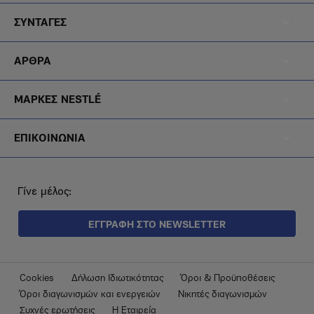
Footer
Noiazomai
ΣΥΝΤΑΓΕΣ
Menu
Footer
Diatrofi
ΑΡΘΡΑ
Menu
Footer
Blog
ΜΑΡΚΕΣ NESTLÉ
Menu
Footer
Brands
ΕΠΙΚΟΙΝΩΝΙΑ
Menu
Epikoinonia
Γίνε μέλος:
ΕΓΓΡΑΦΗ ΣΤΟ NEWSLETTER
Footer
Cookies
Δήλωση Ιδιωτικότητας
Όροι & Προϋποθέσεις
Όροι διαγωνισμών και ενεργειών
Νικητές διαγωνισμών
Submenu
Συχνές ερωτήσεις
Η Εταιρεία