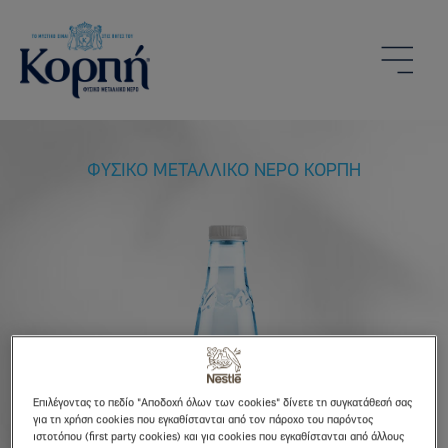
Skip to main content
ΦΥΣΙΚΟ ΜΕΤΑΛΛΙΚΟ ΝΕΡΟ ΚΟΡΠΗ
Επιλέγοντας το πεδίο "Αποδοχή όλων των cookies" δίνετε τη συγκατάθεσή σας
για τη χρήση cookies που εγκαθίστανται από τον πάροχο του παρόντος
ιστοτόπου (first party cookies) και για cookies που εγκαθίστανται από άλλους