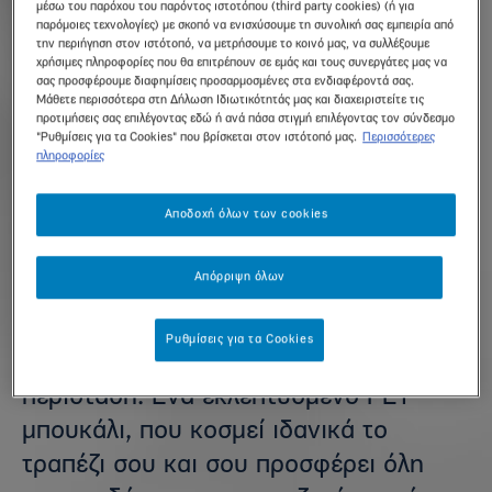
μέσω του παρόχου του παρόντος ιστοτόπου (third party cookies) (ή για
παρόμοιες τεχνολογίες) με σκοπό να ενισχύσουμε τη συνολική σας εμπειρία από
την περιήγηση στον ιστότοπό, να μετρήσουμε το κοινό μας, να συλλέξουμε
χρήσιμες πληροφορίες που θα επιτρέπουν σε εμάς και τους συνεργάτες μας να
σας προσφέρουμε διαφημίσεις προσαρμοσμένες στα ενδιαφέροντά σας.
Μάθετε περισσότερα στη Δήλωση Ιδιωτικότητάς μας και διαχειριστείτε τις
προτιμήσεις σας επιλέγοντας εδώ ή ανά πάσα στιγμή επιλέγοντας τον σύνδεσμο
"Ρυθμίσεις για τα Cookies" που βρίσκεται στον ιστότοπό μας.
Περισσότερες
πληροφορίες
Κορπή® 1L pet
Αποδοχή όλων των cookies
Απόρριψη όλων
Το Φυσικό Μεταλλικό Νερό Κορπή®
κυκλοφορεί και σε 1L PET φιάλη και
Ρυθμίσεις για τα Cookies
έρχεται να συντροφεύσει κάθε ειδική
περίσταση. Ένα εκλεπτυσμένο PET
μπουκάλι, που κοσμεί ιδανικά το
τραπέζι σου και σου προσφέρει όλη