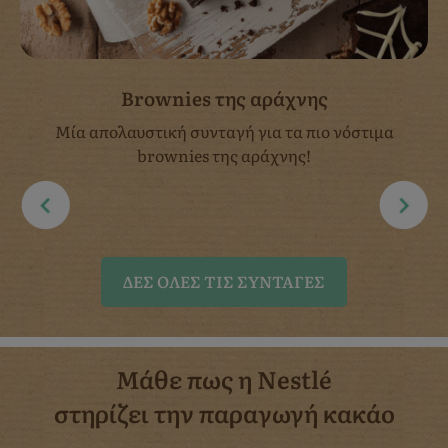
Brownies της αράχνης
Μία απολαυστική συνταγή για τα πιο νόστιμα
brownies της αράχνης!
ΔΈΣ ΌΛΕΣ ΤΙΣ ΣΥΝΤΑΓΈΣ
Μάθε πως η Nestlé
στηρίζει την παραγωγή κακάο