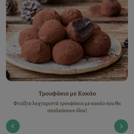
Τρουφάκια με Κακάο
Φτιάξτε λαχταριστά τρουφάκια με κακάο που θα
απολαύσουν όλοι!