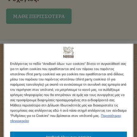
ΜΑΘΕ ΠΕΡΙΣΣΟΤΕΡΑ
Επιλέγοντας το πεδίο "Αποδοχή όλων των cookies" δίνετε τη συγκατάθεσή σας
για τη χρήση cookies που εγκαθίστανται από τον πάροχο του παρόντος
ιστοτόπου (first party cookies) και για cookies που εγκαθίστανται από άλλους
μέσω του παρόχου του παρόντος ιστοτόπου (third party cookies) (ή για
παρόμοιες τεχνολογίες) με σκοπό να ενισχύσουμε τη συνολική σας εμπειρία από
την περιήγηση στον ιστότοπό, να μετρήσουμε το κοινό μας, να συλλέξουμε
χρήσιμες πληροφορίες που θα επιτρέπουν σε εμάς και τους συνεργάτες μας να
σας προσφέρουμε διαφημίσεις προσαρμοσμένες στα ενδιαφέροντά σας.
Μάθετε περισσότερα στη Δήλωση Ιδιωτικότητάς μας και διαχειριστείτε τις
προτιμήσεις σας επιλέγοντας εδώ ή ανά πάσα στιγμή επιλέγοντας τον σύνδεσμο
Το γλυκό του μήνα
"Ρυθμίσεις για τα Cookies" που βρίσκεται στον ιστότοπό μας.
Περισσότερες
πληροφορίες
Χριστουγεννιάτικοι κύβοι