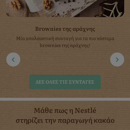
Brownies της αράχνης
Μία απολαυστική συνταγή για τα πιο νόστιμα
brownies της αράχνης!
ΔΈΣ ΌΛΕΣ ΤΙΣ ΣΥΝΤΑΓΈΣ
Μάθε πως η Nestlé
στηρίζει την παραγωγή κακάο