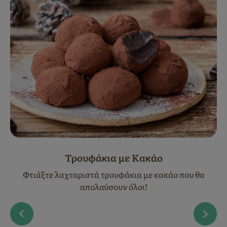
Τρουφάκια με Κακάο
Φτιάξτε λαχταριστά τρουφάκια με κακάο που θα
απολαύσουν όλοι!