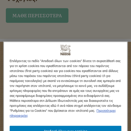
ΜΑΘΕ ΠΕΡΙΣΣΟΤΕΡΑ
Επιλέγοντας το πεδίο "Αποδοχή όλων των cookies" δίνετε τη συγκατάθεσή σας
για τη χρήση cookies που εγκαθίστανται από τον πάροχο του παρόντος
ιστοτόπου (first party cookies) και για cookies που εγκαθίστανται από άλλους
μέσω του παρόχου του παρόντος ιστοτόπου (third party cookies) (ή για
παρόμοιες τεχνολογίες) με σκοπό να ενισχύσουμε τη συνολική σας εμπειρία από
την περιήγηση στον ιστότοπό, να μετρήσουμε το κοινό μας, να συλλέξουμε
χρήσιμες πληροφορίες που θα επιτρέπουν σε εμάς και τους συνεργάτες μας να
σας προσφέρουμε διαφημίσεις προσαρμοσμένες στα ενδιαφέροντά σας.
Μάθετε περισσότερα στη Δήλωση Ιδιωτικότητάς μας και διαχειριστείτε τις
προτιμήσεις σας επιλέγοντας εδώ ή ανά πάσα στιγμή επιλέγοντας τον σύνδεσμο
Το γλυκό του μήνα
"Ρυθμίσεις για τα Cookies" που βρίσκεται στον ιστότοπό μας.
Περισσότερες
πληροφορίες
Χριστουγεννιάτικοι κύβοι