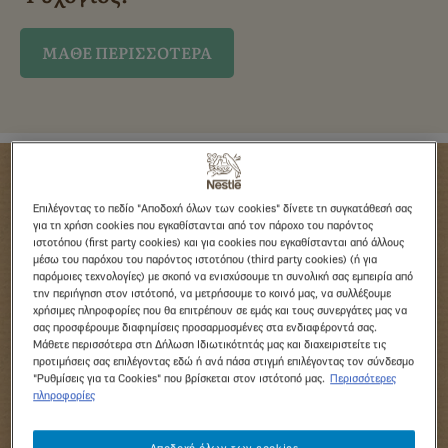
ΜΑΘΕ ΠΕΡΙΣΣΟΤΕΡΑ
Επιλέγοντας το πεδίο "Αποδοχή όλων των cookies" δίνετε τη συγκατάθεσή σας
για τη χρήση cookies που εγκαθίστανται από τον πάροχο του παρόντος
ιστοτόπου (first party cookies) και για cookies που εγκαθίστανται από άλλους
μέσω του παρόχου του παρόντος ιστοτόπου (third party cookies) (ή για
παρόμοιες τεχνολογίες) με σκοπό να ενισχύσουμε τη συνολική σας εμπειρία από
την περιήγηση στον ιστότοπό, να μετρήσουμε το κοινό μας, να συλλέξουμε
χρήσιμες πληροφορίες που θα επιτρέπουν σε εμάς και τους συνεργάτες μας να
σας προσφέρουμε διαφημίσεις προσαρμοσμένες στα ενδιαφέροντά σας.
Μάθετε περισσότερα στη Δήλωση Ιδιωτικότητάς μας και διαχειριστείτε τις
προτιμήσεις σας επιλέγοντας εδώ ή ανά πάσα στιγμή επιλέγοντας τον σύνδεσμο
Το γλυκό του μήνα
"Ρυθμίσεις για τα Cookies" που βρίσκεται στον ιστότοπό μας.
Περισσότερες
πληροφορίες
Χριστουγεννιάτικοι κύβοι