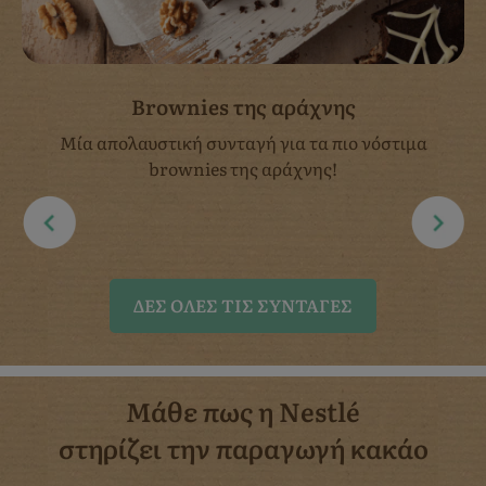
Brownies της αράχνης
Μία απολαυστική συνταγή για τα πιο νόστιμα
brownies της αράχνης!
ΔΈΣ ΌΛΕΣ ΤΙΣ ΣΥΝΤΑΓΈΣ
Μάθε πως η Nestlé
στηρίζει την παραγωγή κακάο