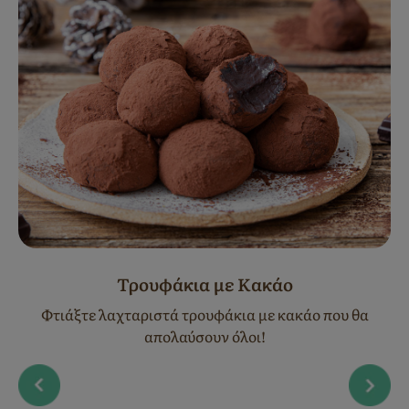
Τρουφάκια με Κακάο
Φτιάξτε λαχταριστά τρουφάκια με κακάο που θα
απολαύσουν όλοι!