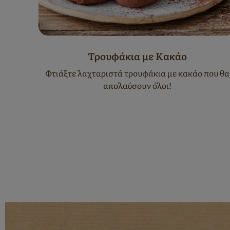
 με
Τρουφάκια με Κακάο
ert
Φτιάξτε λαχταριστά τρουφάκια με κακάο που θα
απολαύσουν όλοι!
τικά
 Nestlé