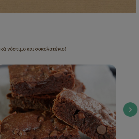
ικά νόστιμο και σοκολατένιο!