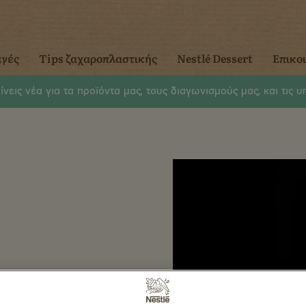
αγές
Tips ζαχαροπλαστικής
Nestlé Dessert
Επικο
νεις νέα για τα προϊόντα μας, τους διαγωνισμούς μας, και τις 
αγές με
, με
ώνουν τέλεια