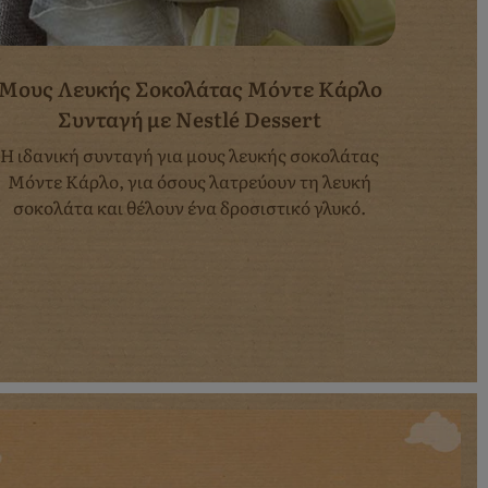
Μους Λευκής Σοκολάτας Μόντε Κάρλο
Τ
Συνταγή με Nestlé Dessert
Η ιδανική συνταγή για μους λευκής σοκολάτας
Δείτε
Μόντε Κάρλο, για όσους λατρεύουν τη λευκή
τσιζκέι
σοκολάτα και θέλουν ένα δροσιστικό γλυκό.
συνταγή 