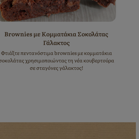
Brownies με Κομματάκια Σοκολάτας
Mi
Γάλακτος
Φτιά
χρησιμ
Φτιάξτε πεντανόστιμα brownies με κομματάκια
σοκολάτας χρησιμοποιώντας τη νέα κουβερτούρα
σε σταγόνες γάλακτος!