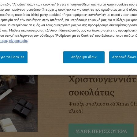
το πεδίο "Αποδοχή όλων των cookies" δίνετε τη συγκατάθεσή σας για τη χρήση cookies που 
χο του παρόντος ιστοτόπου (first party cookies) και για cookies που εγκαθίστανται από άλλ
παρόντος ιστοτόπου (third party cookies) (ή για παρόμοιες τεχνολογίες) με σκοπό να ενισχύ
 εμπειρία από την περιήγηση στον ιστότοπό, να μετρήσουμε το κοινό μας, να συλλέξουμε χρή
που θα επιτρέπουν σε εμάς και τους συνεργάτες μας να σας προσφέρουμε διαφημίσεις προσ
 σας. Μάθετε περισσότερα στη Δήλωση Ιδιωτικότητάς μας και διαχειριστείτε τις προτιμήσεις 
σα στιγμή επιλέγοντας τον σύνδεσμο "Ρυθμίσεις για τα Cookies" που βρίσκεται στον ιστότοπ
τερες πληροφορίες
 για τα Cookies
Απόρριψη όλων
Αποδοχή όλων 
Το γλυκό του μήνα
Χριστουγεννιάτ
σοκολάτας
Φτιάξε απολαυστικά Xmas Cho
υλικά!
ΜΆΘΕ ΠΕΡΙΣΣΌΤΕΡΑ