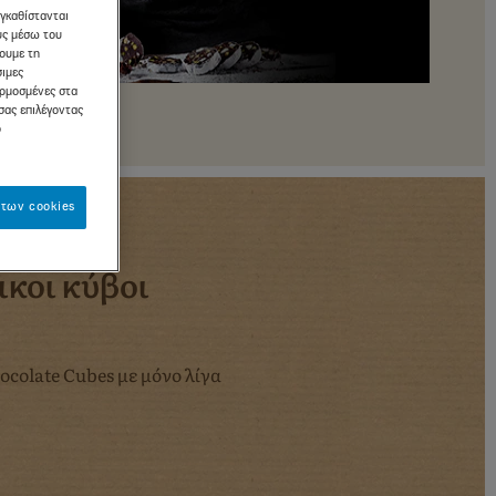
εγκαθίστανται
ους μέσω του
σουμε τη
σιμες
αρμοσμένες στα
σας επιλέγοντας
ό
των cookies
ικοι κύβοι
colate Cubes με μόνο λίγα