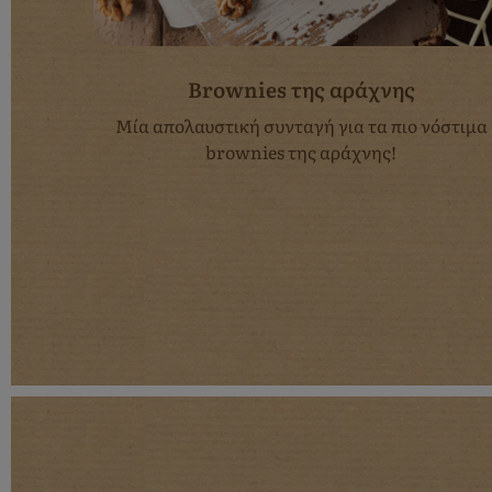
nies
Brownies της αράχνης
νιάτικα
Μία απολαυστική συνταγή για τα πιο νόστιμα
brownies της αράχνης!