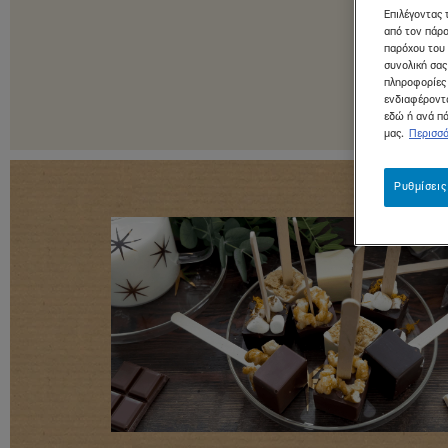
Dessert
Επιλέγοντας 
ΜΑΘΕ ΠΕΡΙΣΣΟΤΕΡΑ
από τον πάρο
παρόχου του 
συνολική σας
πληροφορίες 
ενδιαφέροντά
εδώ ή ανά πά
μας.
Περισσό
Ρυθμίσεις