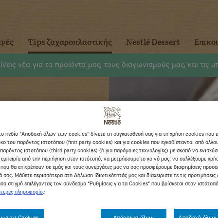
αγές
Tips ζαχαροπλαστικής
Nestlé Dessert
Επικο
νεις νέα για τα προϊόντα μας, τους διαγωνισμούς μας, και τις 
το πεδίο "Αποδοχή όλων των cookies" δίνετε τη συγκατάθεσή σας για τη χρήση cookies που 
κολάτας
χο του παρόντος ιστοτόπου (first party cookies) και για cookies που εγκαθίστανται από άλλ
παρόντος ιστοτόπου (third party cookies) (ή για παρόμοιες τεχνολογίες) με σκοπό να ενισχύ
Nestlé
 εμπειρία από την περιήγηση στον ιστότοπό, να μετρήσουμε το κοινό μας, να συλλέξουμε χρή
που θα επιτρέπουν σε εμάς και τους συνεργάτες μας να σας προσφέρουμε διαφημίσεις προσ
 σας. Μάθετε περισσότερα στη Δήλωση Ιδιωτικότητάς μας και διαχειριστείτε τις προτιμήσεις 
σα στιγμή επιλέγοντας τον σύνδεσμο "Ρυθμίσεις για τα Cookies" που βρίσκεται στον ιστότοπ
τερες πληροφορίες
 για τα Cookies
Απόρριψη όλων
Αποδοχή όλων 