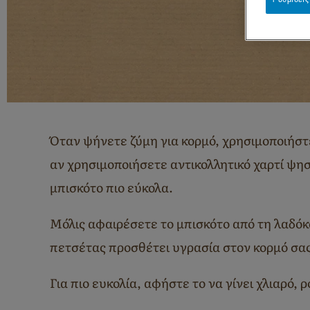
Όταν ψήνετε ζύμη για κορμό, χρησιμοποιήστ
αν χρησιμοποιήσετε αντικολλητικό χαρτί ψη
μπισκότο πιο εύκολα.
Μόλις αφαιρέσετε το μπισκότο από τη λαδόκ
πετσέτας προσθέτει υγρασία στον κορμό σας
Για πιο ευκολία, αφήστε το να γίνει χλιαρό,