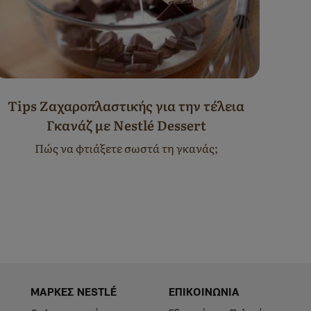
Tips Ζαχαροπλαστικής για την τέλεια
Tips
Γκανάζ με Nestlé Dessert
Πώς να φτιάξετε σωστά τη γκανάς;
Πώς 
ΜΑΡΚΕΣ NESTLÉ
ΕΠΙΚΟΙΝΩΝΙΑ
Footer
GS