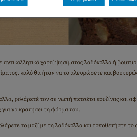
ε αντικολλητικό χαρτί ψησίματος λαδόκολλα ή βουτυρ
σίματος, καλό θα ήταν να το αλευρώσετε και βουτυρώ
ολλα, ρολάρετέ τον σε νωπή πετσέτα κουζίνας και αφ
 για να κρατήσει τη φόρμα του.
 ρολάρετε το μαζί με τη λαδόκολλα και τοποθετήστε το 