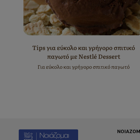
Φοντί
Tips για εύκολο και γρήγορο σπιτικό
παγωτό με Nestlé Dessert
 φοντύ
Για εύκολο και γρήγορο σπιτικό παγωτό
ΝΟΙΑΖΟΜ
Footer