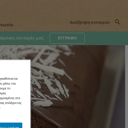
ινωνία
υπέροχες συνταγές μας.
ΕΓΓΡΑΦΗ
εγκαθίστανται
ους μέσω του
σουμε τη
σιμες
αρμοσμένες στα
σας επιλέγοντας
ό
των cookies