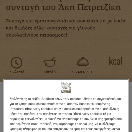
συνταγή του Άκη Πετρετζίκη
Συνταγή για χριστουγεννιάτικα σοκολατάκια με λικέρ
και δεκάδες άλλες συνταγές για γλυκούς
σοκολατένιους πειρασμούς!
35 λεπτά
Εύκολη
25 ΜΕΡΙΔΕΣ
Επιλέγοντας το πεδίο "Αποδοχή όλων των cookies" δίνετε τη συγκατάθεσή σας
για τη χρήση cookies που εγκαθίστανται από τον πάροχο του παρόντος
ΥΛΙΚΑ
ιστοτόπου (first party cookies) και για cookies που εγκαθίστανται από άλλους
μέσω του παρόχου του παρόντος ιστοτόπου (third party cookies) (ή για
παρόμοιες τεχνολογίες) με σκοπό να ενισχύσουμε τη συνολική σας εμπειρία από
την περιήγηση στον ιστότοπό, να μετρήσουμε το κοινό μας, να συλλέξουμε
Υλικά για 25 σοκολατάκια
χρήσιμες πληροφορίες που θα επιτρέπουν σε εμάς και τους συνεργάτες μας να