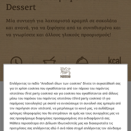
Dessert
Μία συνταγή για λαχταριστά κραμπλ σε σοκολάτα
και ανανά, για να ξεφύγετε από τα συνηθισμένα και
να γνωρίσετε και άλλους γλυκούς προορισμούς!
20 λεπτά
Εύκολη
8 ΜΕΡΙΔΕΣ
Επιλέγοντας το πεδίο "Αποδοχή όλων των cookies" δίνετε τη συγκατάθεσή σας
για τη χρήση cookies που εγκαθίστανται από τον πάροχο του παρόντος
ιστοτόπου (first party cookies) και για cookies που εγκαθίστανται από άλλους
μέσω του παρόχου του παρόντος ιστοτόπου (third party cookies) (ή για
παρόμοιες τεχνολογίες) με σκοπό να ενισχύσουμε τη συνολική σας εμπειρία από
ΥΛΙΚΑ
την περιήγηση στον ιστότοπό, να μετρήσουμε το κοινό μας, να συλλέξουμε
χρήσιμες πληροφορίες που θα επιτρέπουν σε εμάς και τους συνεργάτες μας να
σας προσφέρουμε διαφημίσεις προσαρμοσμένες στα ενδιαφέροντά σας.
Κουβερτούρα NESTLÉ DESSERΤ (100γρ.)
Μάθετε περισσότερα στη Δήλωση Ιδιωτικότητάς μας και διαχειριστείτε τις
προτιμήσεις σας επιλέγοντας εδώ ή ανά πάσα στιγμή επιλέγοντας τον σύνδεσμο