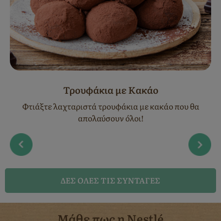
Τρουφάκια με Κακάο
Φτιάξτε λαχταριστά τρουφάκια με κακάο που θα
απολαύσουν όλοι!
ΔΈΣ ΌΛΕΣ ΤΙΣ ΣΥΝΤΑΓΈΣ
Μάθε πως η Nestlé