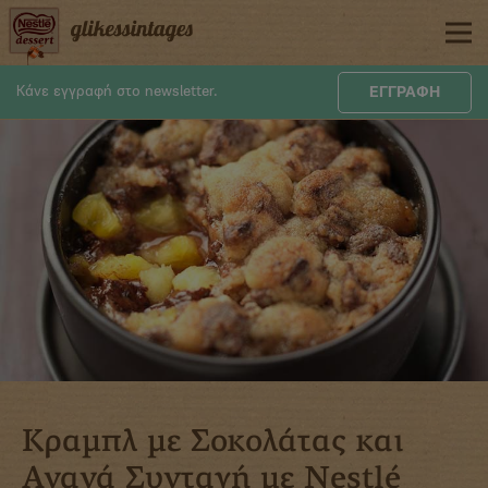
Skip
to
main
content
Κάνε εγγραφή στο newsletter.
ΕΓΓΡΑΦΗ
Κραμπλ με Σοκολάτας και
Ανανά Συνταγή με Nestlé