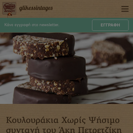
Skip
to
main
content
Κάνε εγγραφή στο newsletter.
ΕΓΓΡΑΦΗ
Κουλουράκια Χωρίς Ψήσιμο
συνταγή του Άκη Πετρετζίκη