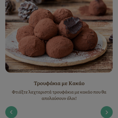
Τρουφάκια με Κακάο
Φτιάξτε λαχταριστά τρουφάκια με κακάο που θα
απολαύσουν όλοι!