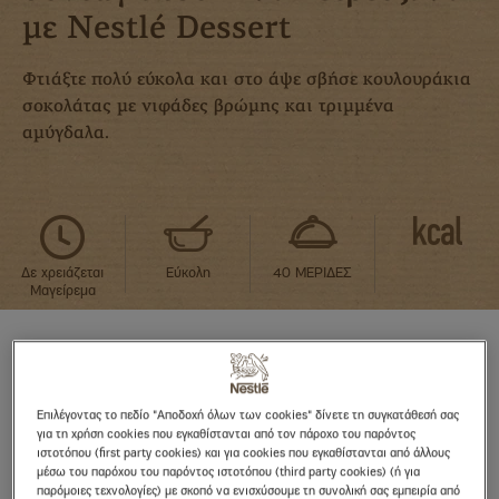
με Nestlé Dessert
Φτιάξτε πολύ εύκολα και στο άψε σβήσε κουλουράκια
σοκολάτας με νιφάδες βρώμης και τριμμένα
αμύγδαλα.
Δε χρειάζεται
Εύκολη
40 ΜΕΡΙΔΕΣ
Μαγείρεμα
ΥΛΙΚΑ
Επιλέγοντας το πεδίο "Αποδοχή όλων των cookies" δίνετε τη συγκατάθεσή σας
για τη χρήση cookies που εγκαθίστανται από τον πάροχο του παρόντος
ιστοτόπου (first party cookies) και για cookies που εγκαθίστανται από άλλους
170 γρ. κουβερτούρα NESTLE DESSERT,
μέσω του παρόχου του παρόντος ιστοτόπου (third party cookies) (ή για
παρόμοιες τεχνολογίες) με σκοπό να ενισχύσουμε τη συνολική σας εμπειρία από