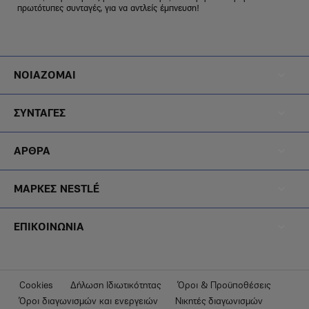
πρωτότυπες συνταγές, για να αντλείς έμπνευση!
Footer
ΝΟΙΑΖΟΜΑΙ
Menu
Footer
Noiazomai
ΣΥΝΤΑΓΕΣ
Menu
Footer
Diatrofi
ΑΡΘΡΑ
Menu
Footer
Blog
ΜΑΡΚΕΣ NESTLÉ
Menu
GS
Brands
ΕΠΙΚΟΙΝΩΝΙΑ
-
Footer
Menu
Footer
Cookies
Δήλωση Ιδιωτικότητας
Όροι & Προϋποθέσεις
Epikoinonia
Όροι διαγωνισμών και ενεργειών
Νικητές διαγωνισμών