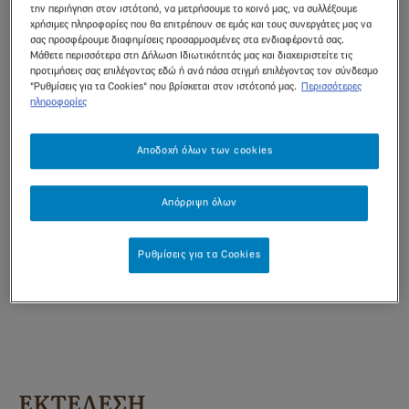
ψιλοκομμένη
την περιήγηση στον ιστότοπό, να μετρήσουμε το κοινό μας, να συλλέξουμε
150 γρ. νιφάδες βρόμης
χρήσιμες πληροφορίες που θα επιτρέπουν σε εμάς και τους συνεργάτες μας να
σας προσφέρουμε διαφημίσεις προσαρμοσμένες στα ενδιαφέροντά σας.
130 γρ. χουρμάδες χωρίς κουκούτσι,
Μάθετε περισσότερα στη Δήλωση Ιδιωτικότητάς μας και διαχειριστείτε τις
προτιμήσεις σας επιλέγοντας εδώ ή ανά πάσα στιγμή επιλέγοντας τον σύνδεσμο
ψιλοκομμένους
"Ρυθμίσεις για τα Cookies" που βρίσκεται στον ιστότοπό μας.
Περισσότερες
πληροφορίες
20 γρ. αμύγδαλα, τριμμένα
20 γρ. γάλα σε σκόνη
Αποδοχή όλων των cookies
1 κ.σ. κακάο
1 κ.σ. μέλι
Απόρριψη όλων
1 κ.σ. ταχίνι
½ κ.γ. εκχύλισμα λεμονιού ή ξύσμα από 1
Ρυθμίσεις για τα Cookies
λεμόνι
ΕΚΤΕΛΕΣΗ