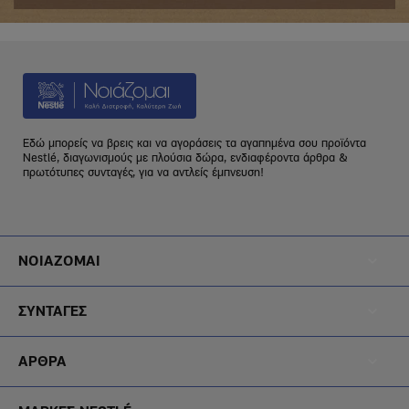
Εδώ μπορείς να βρεις και να αγοράσεις τα αγαπημένα σου προϊόντα
Nestlé, διαγωνισμούς με πλούσια δώρα, ενδιαφέροντα άρθρα &
πρωτότυπες συνταγές, για να αντλείς έμπνευση!
Footer
ΝΟΙΑΖΟΜΑΙ
Menu
Footer
Noiazomai
ΣΥΝΤΑΓΕΣ
Menu
Footer
Diatrofi
ΑΡΘΡΑ
Menu
Footer
Blog