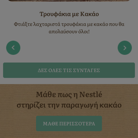
Τρουφάκια με Κακάο
Φτιάξτε λαχταριστά τρουφάκια με κακάο που θα
απολαύσουν όλοι!
ΔΈΣ ΌΛΕΣ ΤΙΣ ΣΥΝΤΑΓΈΣ
Μάθε πως η Nestlé
στηρίζει την παραγωγή κακάο
ΜΆΘΕ ΠΕΡΙΣΣΌΤΕΡΑ