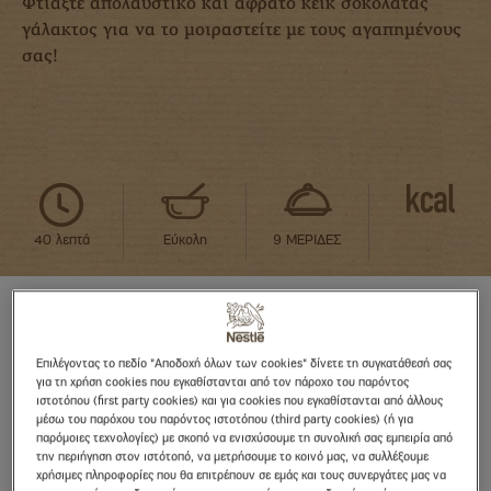
Φτιάξτε απολαυστικό και αφράτο κεικ σοκολάτας
γάλακτος για να το μοιραστείτε με τους αγαπημένους
σας!
40 λεπτά
Εύκολη
9 ΜΕΡΙΔΕΣ
Επιλέγοντας το πεδίο "Αποδοχή όλων των cookies" δίνετε τη συγκατάθεσή σας
ΥΛΙΚΑ
για τη χρήση cookies που εγκαθίστανται από τον πάροχο του παρόντος
ιστοτόπου (first party cookies) και για cookies που εγκαθίστανται από άλλους
μέσω του παρόχου του παρόντος ιστοτόπου (third party cookies) (ή για
170γρ. NESTLE DESSERT® κουβερτούρα
παρόμοιες τεχνολογίες) με σκοπό να ενισχύσουμε τη συνολική σας εμπειρία από
γάλακτος
την περιήγηση στον ιστότοπό, να μετρήσουμε το κοινό μας, να συλλέξουμε
χρήσιμες πληροφορίες που θα επιτρέπουν σε εμάς και τους συνεργάτες μας να