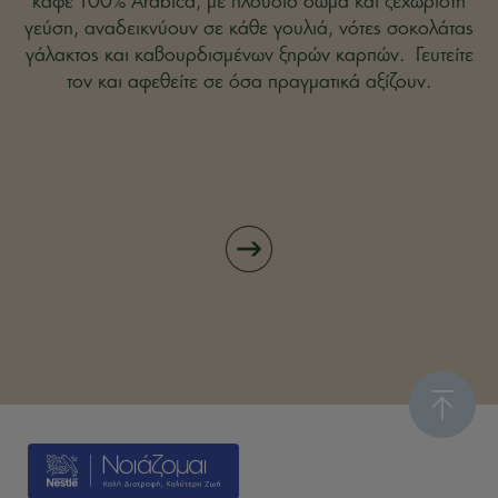
καφέ 100% Arabica,
με πλούσιο σώμα και ξεχωριστή
γεύση,
αναδεικνύουν σε κάθε γουλιά, νότες σοκολάτας
γάλακτος
και καβουρδισμένων ξηρών καρπών.
Γευτείτε
τον και αφεθείτε
σε όσα πραγματικά αξίζουν.
φή στα χαρμάνια