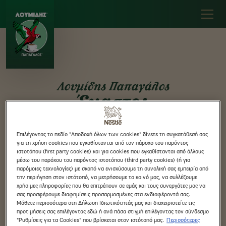
Skip
to
main
content
Λουμίδης Παπαγάλος
Έκαστος
Μονοποικιλιακός
Επιλέγοντας το πεδίο "Αποδοχή όλων των cookies" δίνετε τη συγκατάθεσή σας
για τη χρήση cookies που εγκαθίστανται από τον πάροχο του παρόντος
ιστοτόπου (first party cookies) και για cookies που εγκαθίστανται από άλλους
μέσω του παρόχου του παρόντος ιστοτόπου (third party cookies) (ή για
παρόμοιες τεχνολογίες) με σκοπό να ενισχύσουμε τη συνολική σας εμπειρία από
την περιήγηση στον ιστότοπό, να μετρήσουμε το κοινό μας, να συλλέξουμε
χρήσιμες πληροφορίες που θα επιτρέπουν σε εμάς και τους συνεργάτες μας να
σας προσφέρουμε διαφημίσεις προσαρμοσμένες στα ενδιαφέροντά σας.
Μάθετε περισσότερα στη Δήλωση Ιδιωτικότητάς μας και διαχειριστείτε τις
προτιμήσεις σας επιλέγοντας εδώ ή ανά πάσα στιγμή επιλέγοντας τον σύνδεσμο
"Ρυθμίσεις για τα Cookies" που βρίσκεται στον ιστότοπό μας.
Περισσότερες