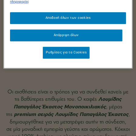
πληροφορίες
Αποδοχή όλων των cookies
Απόρριψη όλων
Ρυθμίσεις για τα Cookies
Οι αισθήσεις είναι ο τρόπος για να συνδεθεί κανείς
με
τις βαθύτερες επιθυμίες του.
Ο καφές
Λουμίδης
,
μέρος
Παπαγάλος Έκαστος Μονοποικιλιακός
της
,
premium σειράς Λουμίδης Παπαγάλος Έκαστος
δημιουργήθηκε για να μετατρέψει αυτήν τη σύνδεση,
σε μία μοναδική εμπειρία γεύσης και
αρώματος. Κόκκοι